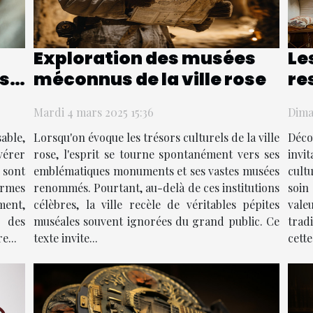
Exploration des musées
Le
us
méconnus de la ville rose
re
tr
Mardi 4 mars 2025 15:36
Dima
ta
ble,
Lorsqu'on évoque les trésors culturels de la ville
Déco
vérer
rose, l'esprit se tourne spontanément vers ses
invi
sont
emblématiques monuments et ses vastes musées
cult
ormes
renommés. Pourtant, au-delà de ces institutions
soin
ment,
célèbres, la ville recèle de véritables pépites
val
 des
muséales souvent ignorées du grand public. Ce
trad
e...
texte invite...
cette