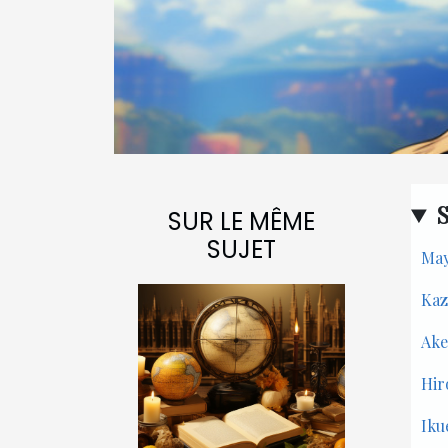
SUR LE MÊME
SUJET
May
Kaz
Ake
Hir
Iku