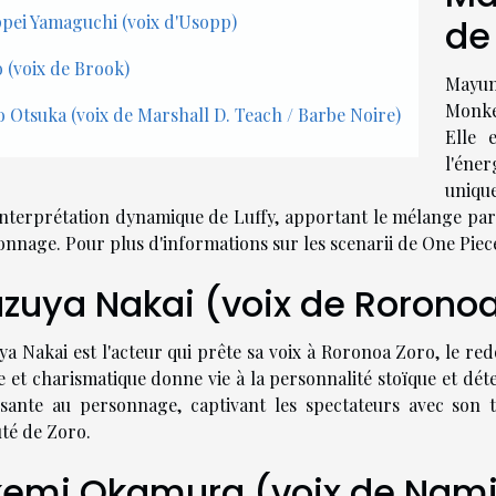
pei Yamaguchi (voix d'Usopp)
de
 (voix de Brook)
Mayum
Monke
o Otsuka (voix de Marshall D. Teach / Barbe Noire)
Elle 
l'éner
unique
interprétation dynamique de Luffy, apportant le mélange parfa
onnage. Pour plus d'informations sur les scenarii de One Piec
zuya Nakai (voix de Rorono
a Nakai est l'acteur qui prête sa voix à Roronoa Zoro, le red
e et charismatique donne vie à la personnalité stoïque et d
sante au personnage, captivant les spectateurs avec son 
uté de Zoro.
emi Okamura (voix de Nam