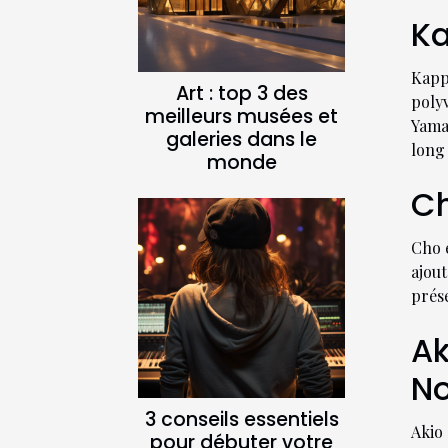
Ka
Kapp
Art : top 3 des
poly
meilleurs musées et
Yama
galeries dans le
long 
monde
Ch
Cho e
ajou
prés
Ak
No
3 conseils essentiels
Akio 
pour débuter votre