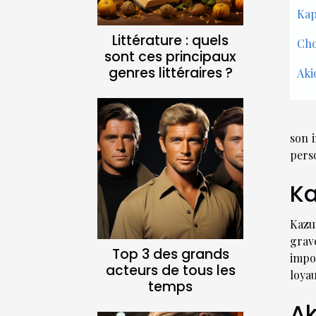
Kap
Littérature : quels
Cho
sont ces principaux
genres littéraires ?
Aki
son 
pers
Ka
Kazuy
grav
Top 3 des grands
impo
acteurs de tous les
loya
temps
Ak