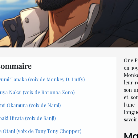
One Pi
Sommaire
en 199
Monkey
umi Tanaka (voix de Monkey D. Luffy)
leur r
son u
uya Nakai (voix de Roronoa Zoro)
et so
l'une
mi Okamura (voix de Nami)
longu
oaki Hirata (voix de Sanji)
savoir
e Otani (voix de Tony Tony Chopper)
Ma