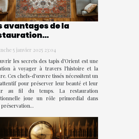
s avantages de la
stauration
aditionnelle pour les
nche 5 janvier 2025 23:04
pis d'Orient
uvrir les secrets des tapis d'Orient est une
tation à voyager à travers l'histoire et la
ure. Ces chefs-d'œuvre tissés nécessitent un
 attentif pour préserver leur beauté et leur
eur au fil du temps. La restauration
itionnelle joue un rôle primordial dans
 préservation...