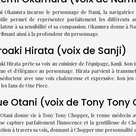
i Okamura incarne le personnage de Nami, la navigatrice de
atile permet de représenter parfaitement les différents 
ulateur à sa sensibilité et sa compassion. Okamura donne à N
ribuant ainsi à la profondeur du personnage.
roaki Hirata (voix de Sanji)
ki Hirata prête sa voix au cuisinier de l'équipage, Sanji. So
me et d'élégance au personnage. Hirata parvient à transmett
 séducteur avec une voix chaleureuse et expressive. Son jeu 
les fans de One Piece.
ue Otani (voix de Tony Ton
 Otani donne vie à Tony Tony Chopper, le renne médecin a
use capture parfaitement l'innocence et la gentillesse de C
otion à travers sa voix, donnant à Chopper une personnalité a