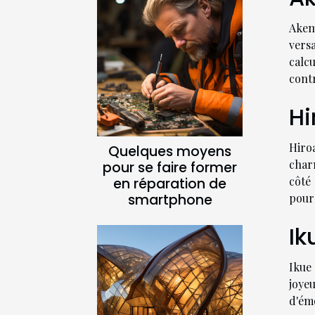
Akem
vers
calc
cont
Hi
Hiroa
Quelques moyens
char
pour se faire former
côté
en réparation de
smartphone
pour 
Ik
Ikue
joye
d'ém