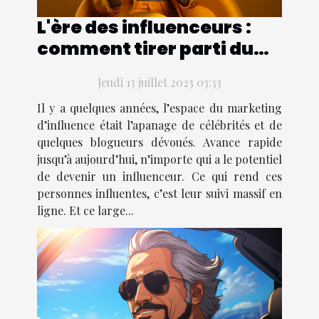
L'ère des influenceurs :
comment tirer parti du
marketing d'influence
Jeudi 13 juillet 2023 03:33
pour se démarquer de la
concurrence
Il y a quelques années, l’espace du marketing
d’influence était l’apanage de célébrités et de
quelques blogueurs dévoués. Avance rapide
jusqu’à aujourd’hui, n’importe qui a le potentiel
de devenir un influenceur. Ce qui rend ces
personnes influentes, c’est leur suivi massif en
ligne. Et ce large...