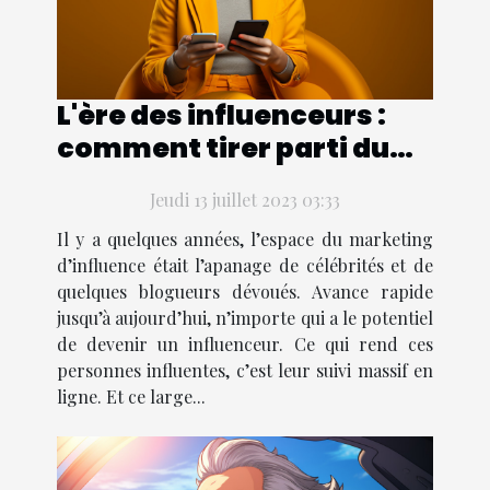
L'ère des influenceurs :
comment tirer parti du
marketing d'influence
Jeudi 13 juillet 2023 03:33
pour se démarquer de la
concurrence
Il y a quelques années, l’espace du marketing
d’influence était l’apanage de célébrités et de
quelques blogueurs dévoués. Avance rapide
jusqu’à aujourd’hui, n’importe qui a le potentiel
de devenir un influenceur. Ce qui rend ces
personnes influentes, c’est leur suivi massif en
ligne. Et ce large...